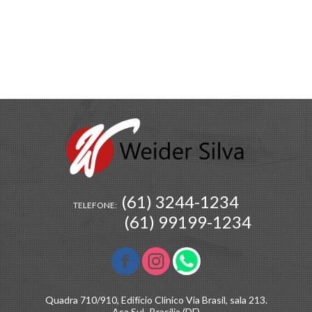
(61) 3244-1234
TELEFONE:
(61) 99199-1234
Quadra 710/910, Edifício Clínico Via Brasil, sala 213.
Asa Sul -Brasília (DF)