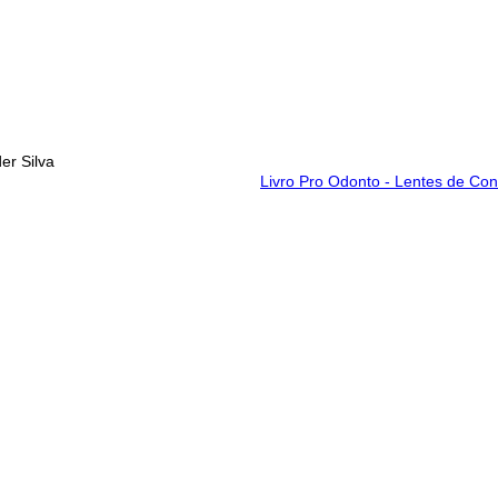
er Silva
Livro Pro Odonto - Lentes de Con