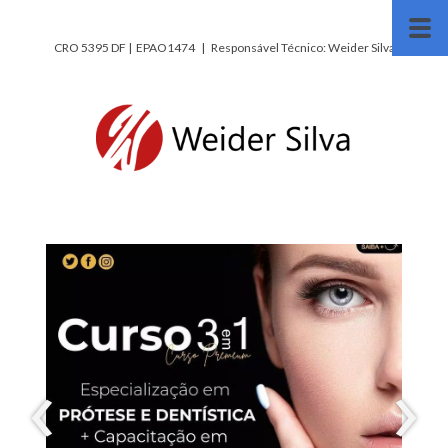
CRO 5395 DF | EPAO1474 | Responsável Técnico: Weider Silva
‹
›